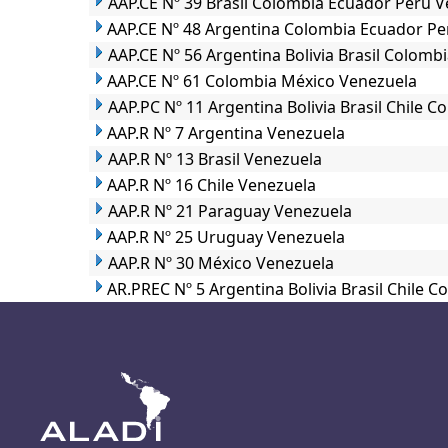
AAP.CE Nº 39 Brasil Colombia Ecuador Perú 
AAP.CE Nº 48 Argentina Colombia Ecuador Pe
AAP.CE Nº 56 Argentina Bolivia Brasil Colo
AAP.CE Nº 61 Colombia México Venezuela
AAP.PC Nº 11 Argentina Bolivia Brasil Chil
AAP.R Nº 7 Argentina Venezuela
AAP.R Nº 13 Brasil Venezuela
AAP.R Nº 16 Chile Venezuela
AAP.R Nº 21 Paraguay Venezuela
AAP.R Nº 25 Uruguay Venezuela
AAP.R Nº 30 México Venezuela
AR.PREC Nº 5 Argentina Bolivia Brasil Chil